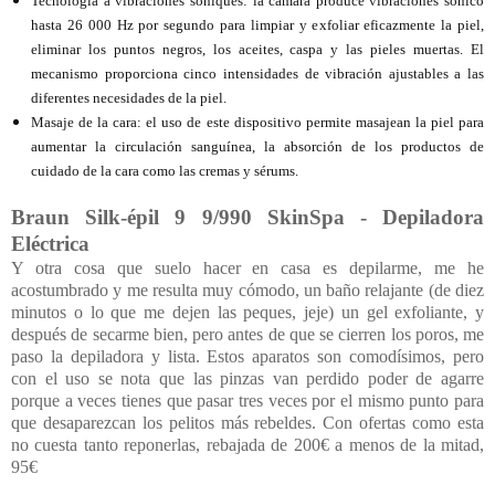
Tecnología a vibraciones soniques: la cámara produce vibraciones sónico
hasta 26 000 Hz por segundo para limpiar y exfoliar eficazmente la piel,
eliminar los puntos negros, los aceites, caspa y las pieles muertas. El
mecanismo proporciona cinco intensidades de vibración ajustables a las
diferentes necesidades de la piel.
Masaje de la cara: el uso de este dispositivo permite masajean la piel para
aumentar la circulación sanguínea, la absorción de los productos de
cuidado de la cara como las cremas y sérums.
Braun Silk-épil 9 9/990 SkinSpa - Depiladora
Eléctrica
Y otra cosa que suelo hacer en casa es depilarme, me he
acostumbrado y me resulta muy cómodo, un baño relajante (de diez
minutos o lo que me dejen las peques, jeje) un gel exfoliante, y
después de secarme bien, pero antes de que se cierren los poros, me
paso la depiladora y lista. Estos aparatos son comodísimos, pero
con el uso se nota que las pinzas van perdido poder de agarre
porque a veces tienes que pasar tres veces por el mismo punto para
que desaparezcan los pelitos más rebeldes. Con ofertas como esta
no cuesta tanto reponerlas, rebajada de 200€ a menos de la mitad,
95€