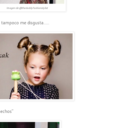
Imagen de @thedaddyfashionstylist
 tampoco me disgusta.....
hechos"