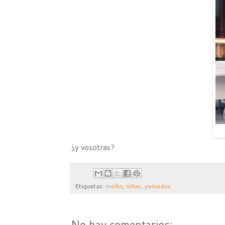
¿y vosotras?
Etiquetas:
moño
,
niñas
,
peinados
No hay comentarios: